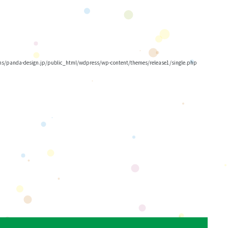
/panda-design.jp/public_html/wdpress/wp-content/themes/release1/single.php