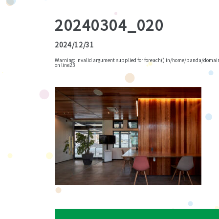
20240304_020
2024/12/31
Warning
: Invalid argument supplied for foreach() in
/home/panda/domains
on line
23