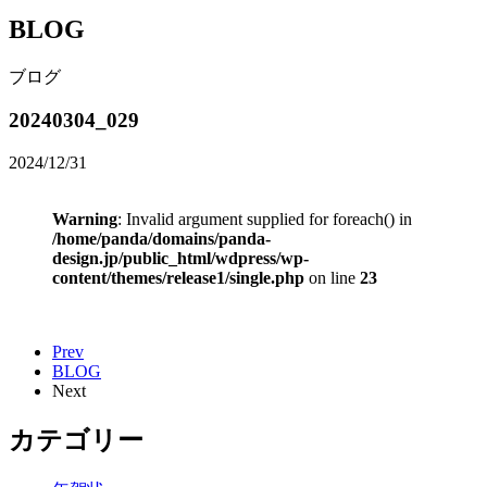
BLOG
ブログ
20240304_029
2024/12/31
Warning
: Invalid argument supplied for foreach() in
/home/panda/domains/panda-
design.jp/public_html/wdpress/wp-
content/themes/release1/single.php
on line
23
Prev
BLOG
Next
カテゴリー