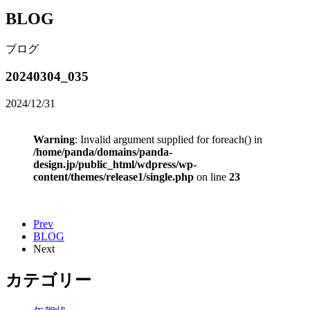
BLOG
ブログ
20240304_035
2024/12/31
Warning
: Invalid argument supplied for foreach() in
/home/panda/domains/panda-
design.jp/public_html/wdpress/wp-
content/themes/release1/single.php
on line
23
Prev
BLOG
Next
カテゴリー