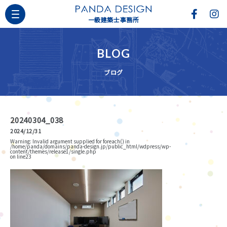
一級建築士事務所
BLOG
ブログ
20240304_038
2024/12/31
Warning
: Invalid argument supplied for foreach() in
/home/panda/domains/panda-design.jp/public_html/wdpress/wp-
content/themes/release1/single.php
on line
23