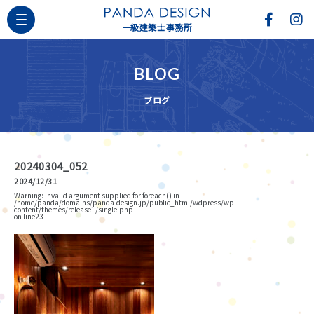
一級建築士事務所
BLOG
ブログ
20240304_052
2024/12/31
Warning
: Invalid argument supplied for foreach() in
/home/panda/domains/panda-design.jp/public_html/wdpress/wp-
content/themes/release1/single.php
on line
23