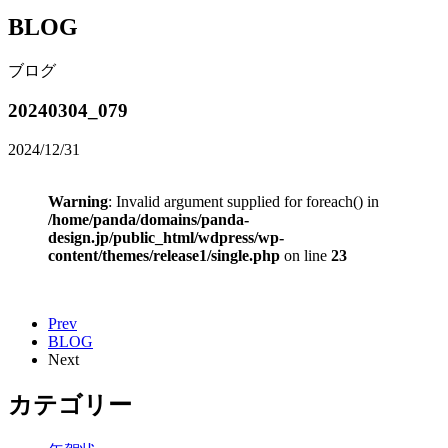
BLOG
ブログ
20240304_079
2024/12/31
Warning
: Invalid argument supplied for foreach() in
/home/panda/domains/panda-
design.jp/public_html/wdpress/wp-
content/themes/release1/single.php
on line
23
Prev
BLOG
Next
カテゴリー