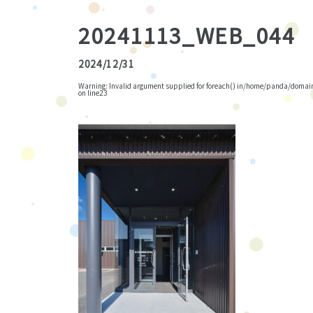
20241113_WEB_044
2024/12/31
Warning
: Invalid argument supplied for foreach() in
/home/panda/domains
on line
23