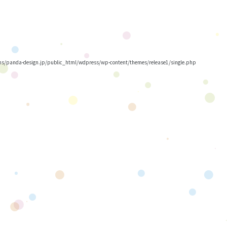
/panda-design.jp/public_html/wdpress/wp-content/themes/release1/single.php