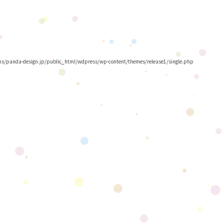
/panda-design.jp/public_html/wdpress/wp-content/themes/release1/single.php