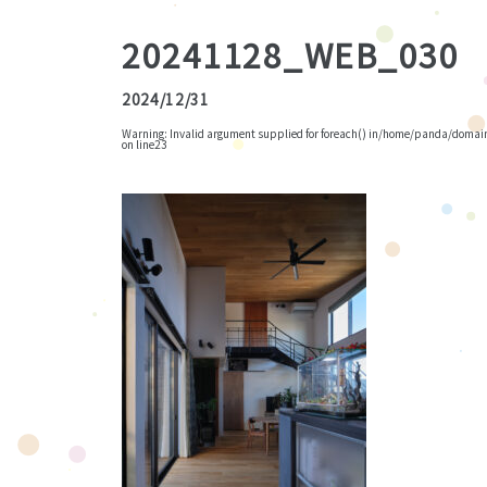
20241128_WEB_030
2024/12/31
Warning
: Invalid argument supplied for foreach() in
/home/panda/domains
on line
23