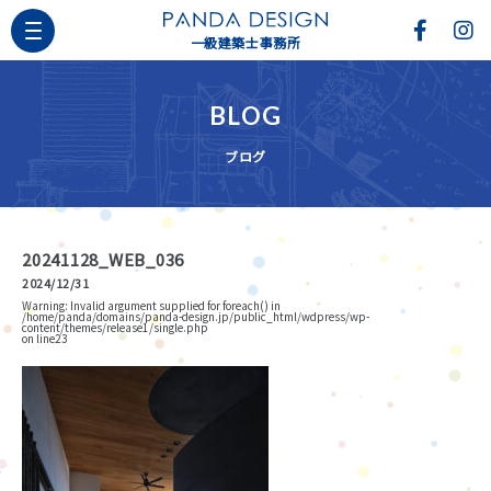
一級建築士事務所
BLOG
ブログ
20241128_WEB_036
2024/12/31
Warning
: Invalid argument supplied for foreach() in
/home/panda/domains/panda-design.jp/public_html/wdpress/wp-
content/themes/release1/single.php
on line
23