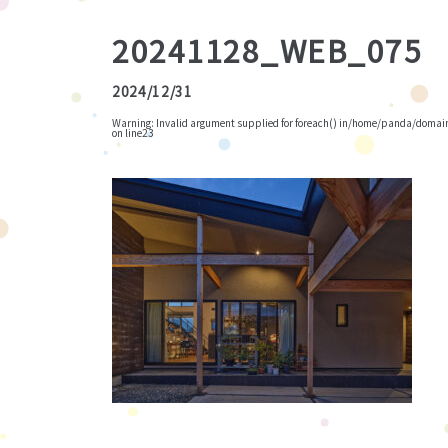
20241128_WEB_075
2024/12/31
Warning
: Invalid argument supplied for foreach() in
/home/panda/domains
on line
23