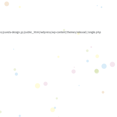
/panda-design.jp/public_html/wdpress/wp-content/themes/release1/single.php