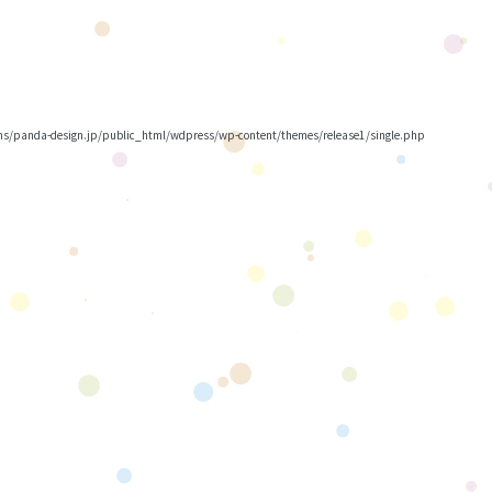
/panda-design.jp/public_html/wdpress/wp-content/themes/release1/single.php