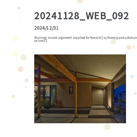
20241128_WEB_092
2024/12/31
Warning
: Invalid argument supplied for foreach() in
/home/panda/domains
on line
23