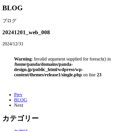
BLOG
ブログ
20241201_web_008
2024/12/31
Warning
: Invalid argument supplied for foreach() in
/home/panda/domains/panda-
design.jp/public_html/wdpress/wp-
content/themes/release1/single.php
on line
23
Prev
BLOG
Next
カテゴリー