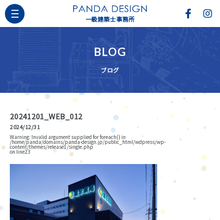
一級建築士事務所
BLOG
ブログ
20241201_WEB_012
2024/12/31
Warning
: Invalid argument supplied for foreach() in
/home/panda/domains/panda-design.jp/public_html/wdpress/wp-
content/themes/release1/single.php
on line
23