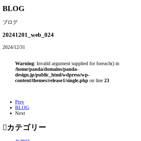
BLOG
ブログ
20241201_web_024
2024/12/31
Warning
: Invalid argument supplied for foreach() in
/home/panda/domains/panda-
design.jp/public_html/wdpress/wp-
content/themes/release1/single.php
on line
23
Prev
BLOG
Next
カテゴリー