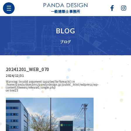
一級建築士事務所
BLOG
ブログ
20241201_WEB_070
2024/12/31
Warning
: Invalid argument supplied for foreach() in
/home/panda/domains/panda-design.jp/public_html/wdpress/wp-
content/themes/release1/single.php
on line
23