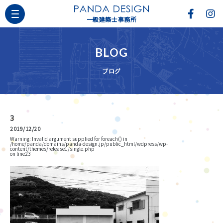
一級建築士事務所
BLOG
ブログ
3
2019/12/20
Warning
: Invalid argument supplied for foreach() in
/home/panda/domains/panda-design.jp/public_html/wdpress/wp-
content/themes/release1/single.php
on line
23