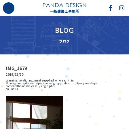
一級建築士事務所
BLOG
ブログ
IMG_1679
2019/12/20
Warning
: Invalid argument supplied for foreach() in
/home/panda/domains/panda-design.jp/public_html/wdpress/wp-
content/themes/release1/single.php
on line
23