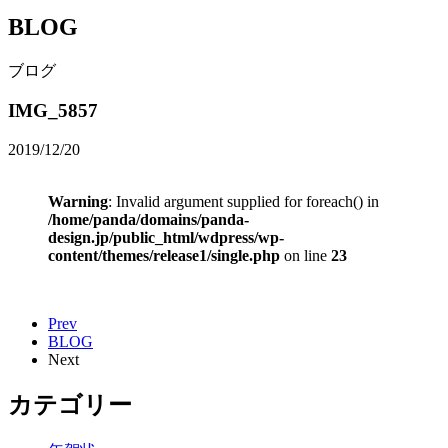
BLOG
ブログ
IMG_5857
2019/12/20
Warning
: Invalid argument supplied for foreach() in
/home/panda/domains/panda-
design.jp/public_html/wdpress/wp-
content/themes/release1/single.php
on line
23
Prev
BLOG
Next
カテゴリー