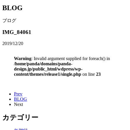
BLOG
ブログ
IMG_84061
2019/12/20
Warning
: Invalid argument supplied for foreach() in
/home/panda/domains/panda-
design.jp/public_html/wdpress/wp-
content/themes/release1/single.php
on line
23
Prev
BLOG
Next
カテゴリー